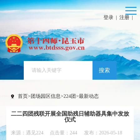
登录
|
注册
|
搜索
首页
>
团场园区信息
>
224团
>
最新动态
二二四团残联开展全国助残日辅助器具集中发放
仪式
来源：遇见224 点击量：
244
发布：2026-05-18