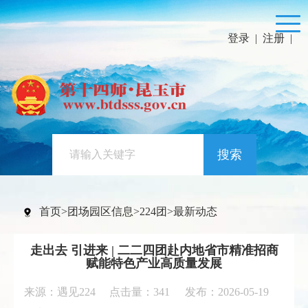
登录
|
注册
|
搜索
首页
>
团场园区信息
>
224团
>
最新动态
走出去 引进来 | 二二四团赴内地省市精准招商
赋能特色产业高质量发展
来源：遇见224 点击量：
341
发布：2026-05-19