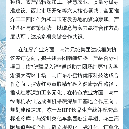
种植、农产品精深加工、智慧农业、质量分级标
准建设、西北市场开拓等六大核心领域，全面推
介二二四团作为和田玉枣发源地的资源禀赋、产
业基础与政策优势。以诚意与实力赢得合作方高
度认可，达成多项关键合作共识。
在红枣产业方面，与海元城集团达成框架协
议签订意向，拟共建兵团南疆红枣三产融合标杆
项目，依托“疆品入湾”通道助力团场红枣打入粤
港澳大湾区市场；与广东小蜜坊健康科技达成合
作意向，探索红枣萃取精华融入健康饮品路径，
推动红枣深加工多元化；在特色农业方面，与中
经有机农业达成有机果蔬深加工基地合作意向，
规划建设速冻、冻干及HPP饮品生产线并配套高
标准冷库；与深圳菜亿车集团敲定旱稻、花生高
附加值种植合作，确立规模化、标准化、订单化