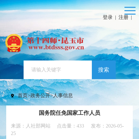
登录
|
注册
|
搜索
首页
>
政务公开
>
人事信息
国务院任免国家工作人员
来源：人社部网站 点击量：
433
发布：2026-05-
25