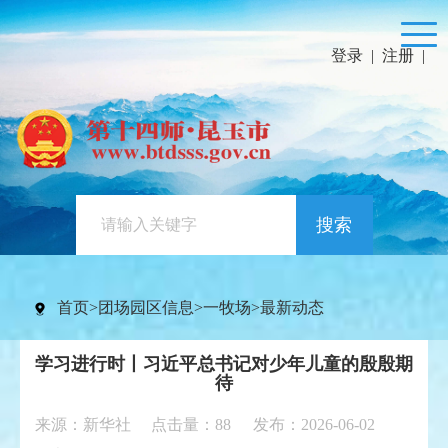
登录
|
注册
|
搜索
首页
>
团场园区信息
>
一牧场
>
最新动态
学习进行时丨习近平总书记对少年儿童的殷殷期
待
来源：新华社 点击量：
88
发布：2026-06-02