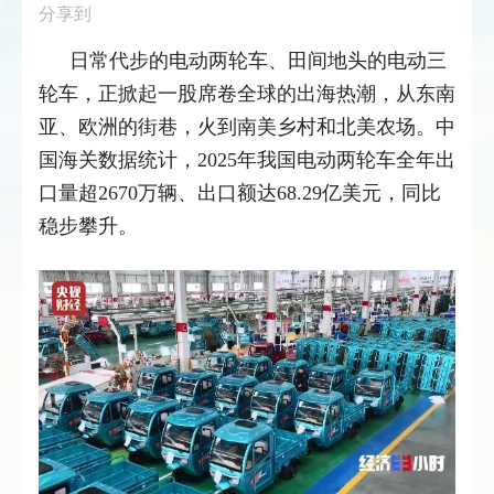
分享到
日常代步的电动两轮车、田间地头的电动三
轮车，正掀起一股席卷全球的出海热潮，从东南
亚、欧洲的街巷，火到南美乡村和北美农场。中
国海关数据统计，2025年我国电动两轮车全年出
口量超2670万辆、出口额达68.29亿美元，同比
稳步攀升。