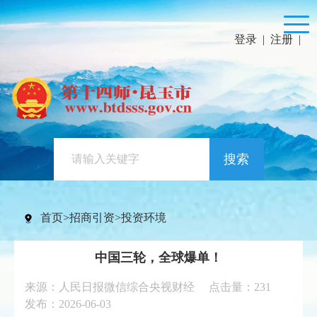
登录
|
注册
|
搜索
首页
>
招商引资
>
投资环境
中国三轮，全球爆单！
来源：人民日报微信综合央视财经 点击量：
231
发布：2026-06-03