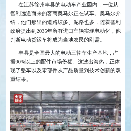
在江苏徐州丰县的电动车产业园内，一位从
智利远道而来的客商奥马尔正在试车。奥马尔介
绍，他们那里的道路坡多、泥路也多，随着智利
政府提出到2035年所有进口车辆实现电动化，他
判断电动货运车将成为当地农民的刚需。
丰县是全国最大的电动三轮车生产基地，占
据90%以上的配件市场份额。这波出海热，正体
现了整车以及零部件从产品质量到技术创新的双
重结果。