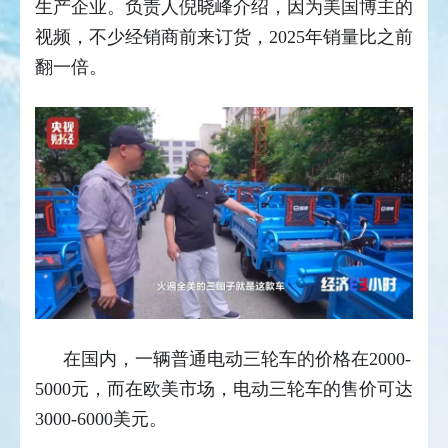
生产企业。负责人倪晓峰介绍，因为美国博主的
视频，不少经销商前来订货，2025年销量比之前
翻一倍。
在国内，一辆普通电动三轮车的价格在2000-
5000元，而在欧美市场，电动三轮车的售价可达
3000-6000美元。