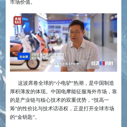
市场价值。
这波席卷全球的“小电驴”热潮，是中国制造
厚积薄发的体现。中国电摩能征服海外市场，靠
的是产业链与核心技术的双重优势，“技高一
筹”的性价比与技术话语权，正是打开全球市场
的“金钥匙”。