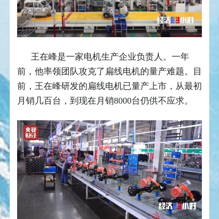
王在峰是一家电机生产企业负责人。一年
前，他率领团队攻克了扁线电机的量产难题。目
前，王在峰研发的扁线电机已量产上市，从最初
月销几百台，到现在月销8000台仍供不应求。