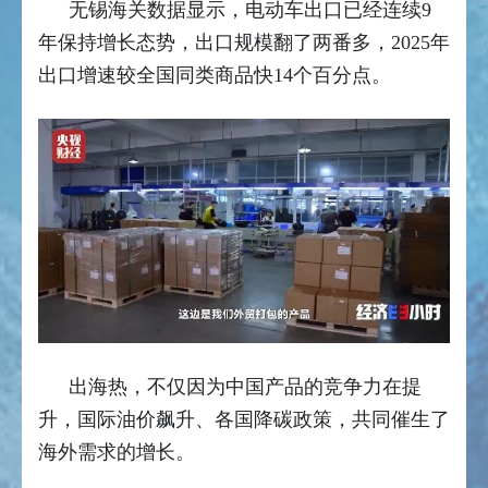
无锡海关数据显示，电动车出口已经连续9
年保持增长态势，出口规模翻了两番多，2025年
出口增速较全国同类商品快14个百分点。
出海热，不仅因为中国产品的竞争力在提
升，国际油价飙升、各国降碳政策，共同催生了
海外需求的增长。