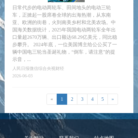
日常代步的电动两轮车、田间地头的电动三轮
车，正掀起一股席卷全球的出海热潮，从东南
亚、欧洲的街巷，火到南美乡村和北美农场。中
国海关数据统计，2025年我国电动两轮车全年出
口量超2670万辆、出口额达68.29亿美元，同比稳
步攀升。 2024年底，一位美国博主给公公买了一
辆中国电三轮当圣诞礼物，“倒车，请注意”的提
示音，...
人民日报微信综合央视财经
2026-06-03
«
1
2
3
4
5
»