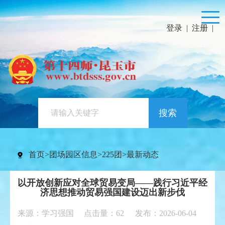
登录
|
注册
|
搜索
首页
>
团场园区信息
>
225团
>
最新动态
以开放创新应对全球贸易变局——践行习近平经
济思想推动贸易强国建设迈出新步伐
来源：学习强国 点击量：
62
发布：2026-06-04