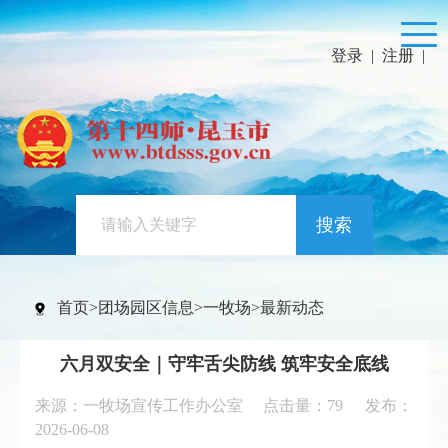
登录
|
注册
|
搜索
首页
>
团场园区信息
>
一牧场
>
最新动态
六月双安全｜守牢舌尖防线 筑牢安全底线
来源：一牧场宣传工作办公室 点击量：
79
发布：
2026-06-08