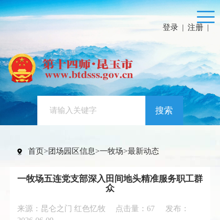
登录
|
注册
|
搜索
首页
>
团场园区信息
>
一牧场
>
最新动态
一牧场五连党支部深入田间地头精准服务职工群
众
来源：昆仑之门 红色忆牧 点击量：
67
发布：