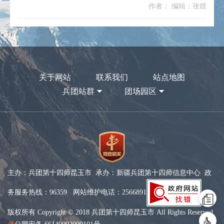
作者： 编辑：张煜
关于网站
联系我们
站点地图
兵团站群
团场园区
主办：兵团第十四师昆玉市 承办：新疆兵团第十四师信息中心 政
务服务热线：96359 网站维护电话：2566891
版权所有 Copyright © 2018 兵团第十四师昆玉市 All Rights Reserved