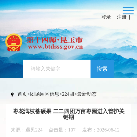
登录
|
注册
|
搜索
首页
>
团场园区信息
>
224团
>
最新动态
枣花满枝蓄硕果 二二四团万亩枣园进入管护关
键期
来源：遇见224 点击量：
107
发布：2026-06-12