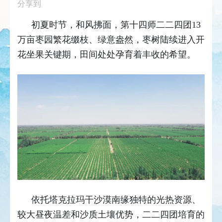
分享到
初夏时节，和风拂面，第十四师二二四团13
万亩枣园繁花缀枝、绿意盎然，枣树陆续进入开
花坐果关键期，田间处处孕育着丰收的希望。
依托塔克拉玛干沙漠南缘独特的光热资源、
较大昼夜温差和沙质土壤优势，二二四团培育的