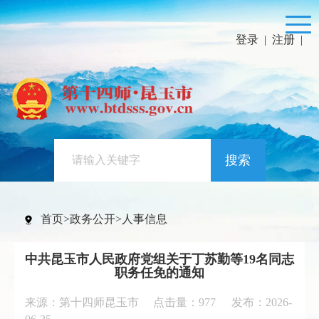
登录
|
注册
|
搜索
首页
>
政务公开
>
人事信息
中共昆玉市人民政府党组关于丁苏勤等19名同志
职务任免的通知
来源：第十四师昆玉市 点击量：
977
发布：2026-