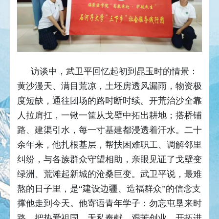
访谈中，武卫平回忆起初到昆玉时的情景：
黄沙漫天、满目荒凉，土坯房透风漏雨，物资极
度短缺，通往团场的路时断时续。开荒治沙全靠
人拉肩扛，一锹一筐从戈壁中拓出耕地；搭桥铺
路、建渠引水，每一寸基建都浸透着汗水。二十
余年来，他扎根基层，帮扶困难职工、调解邻里
纠纷，与各族群众守望相助，亲眼见证了戈壁变
绿洲、荒滩起新城的沧桑巨变。武卫平说，最难
熬的日子里，是“建设边疆、造福群众”的信念支
撑他走到今天。他寄语青年学子：勿忘屯垦来时
路，把热爱祖国、无私奉献、艰苦创业、开拓进