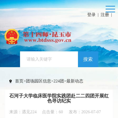
登录
|
注册
|
搜索
首页
>
团场园区信息
>
224团
>
最新动态
石河子大学临床医学院实践团赴二二四团开展红
色寻访纪实
来源：遇见224 点击量：
60
发布：2026-07-07