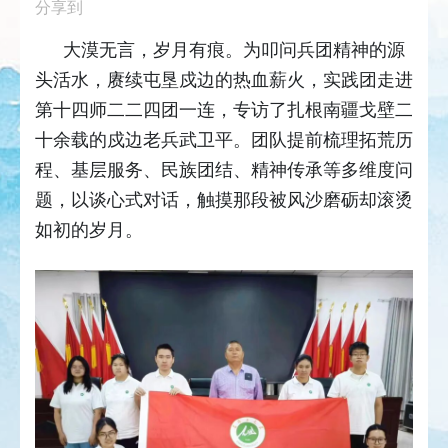
分享到
大漠无言，岁月有痕。为叩问兵团精神的源
头活水，赓续屯垦戍边的热血薪火，实践团走进
第十四师二二四团一连，专访了扎根南疆戈壁二
十余载的戍边老兵武卫平。团队提前梳理拓荒历
程、基层服务、民族团结、精神传承等多维度问
题，以谈心式对话，触摸那段被风沙磨砺却滚烫
如初的岁月。