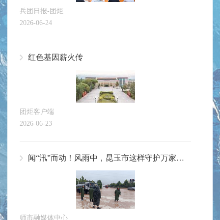
兵团日报-团炬
2026-06-24
红色基因薪火传
团炬客户端
2026-06-23
闻“汛”而动！风雨中，昆玉市这样守护万家平安
师市融媒体中心