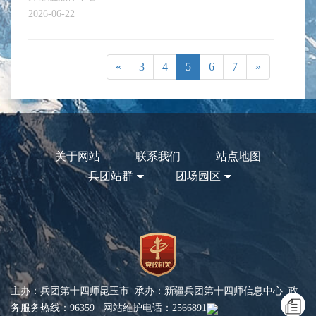
2026-06-22
«
3
4
5
6
7
»
关于网站
联系我们
站点地图
兵团站群
团场园区
主办：兵团第十四师昆玉市 承办：新疆兵团第十四师信息中心 政
务服务热线：96359 网站维护电话：2566891