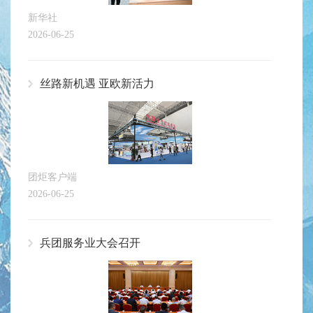
新华社
2026-06-25
丝路新机遇 亚欧新活力
团炬客户端
2026-06-25
兵团服务业大会召开