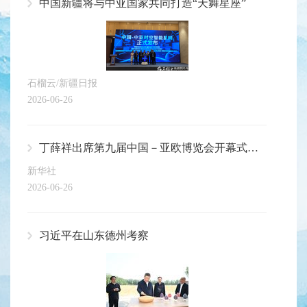
中国新疆将与中亚国家共同打造“天舞星座”
石榴云/新疆日报
2026-06-26
丁薛祥出席第九届中国－亚欧博览会开幕式并会见与会外国政要
新华社
2026-06-26
习近平在山东德州考察