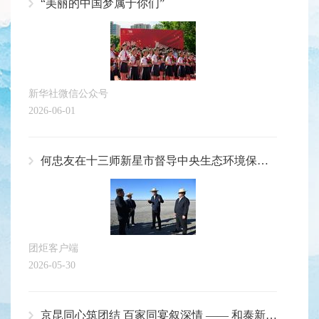
“美丽的中国梦属于你们”
新华社微信公众号
2026-06-01
何忠友在十三师新星市督导中央生态环境保护督察整改工作
团炬客户端
2026-05-30
京昆同心筑团结 百家同宴叙深情 —— 和泰新区一月一主题文艺活动圆满落幕