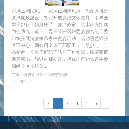
家风正则民风淳，家风正则政风清。为深入推进
党风廉政建设，扎实开展廉洁文化教育，引导全
体干部职工修身律己、廉洁齐家，筑牢家庭拒腐
防变防线，近日，昆玉经开区妇委会联合纪工委
组织开展清廉家风家书竞赛活动。活动覆盖经开
区五中心、两公司全体干部职工，全员参与、全
员受教。全体干部职工结合工作实际，撰写家庭
助廉家书。经过内部初选，择优推荐14名选手参
加经开区现场竞...
昆玉经济技术开发区管理委员会
2026-07-30
«
1
2
3
4
5
»