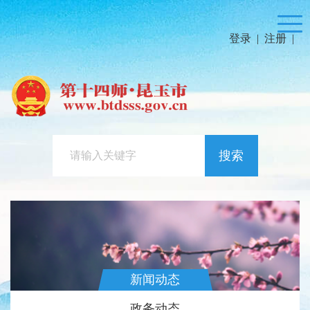
登录
|
注册
|
搜索
新闻动态
政务动态