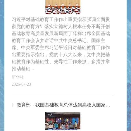
习近平对基础教育工作作出重要指示强调全面贯
彻党的教育方针落实立德树人根本任务不断开创
基础教育高质量发展新局面丁薛祥出席全国基础
教育工作会议并讲话中共中央总书记、国家主
席、中央军委主席习近平近日对基础教育工作作
出重要指示指出，党的十八大以来，党中央把基
础教育作为基础性、先导性工作来抓，多措并举
推动基础...
新华社
2026-07-23
教育部：我国基础教育总体达到高收入国家平均水平