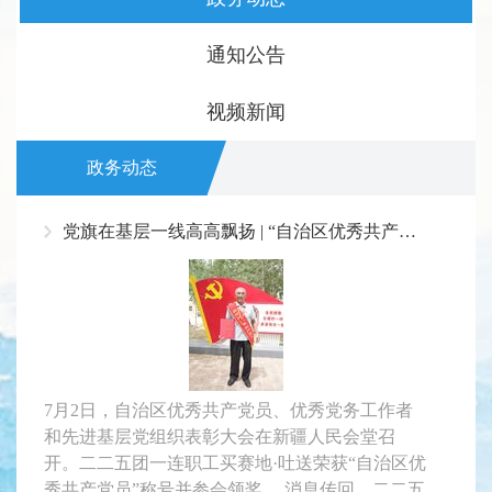
通知公告
视频新闻
政务动态
党旗在基层一线高高飘扬 | “自治区优秀共产党员”买赛地·吐送和他的幸福大院
7月2日，自治区优秀共产党员、优秀党务工作者
和先进基层党组织表彰大会在新疆人民会堂召
开。二二五团一连职工买赛地·吐送荣获“自治区优
秀共产党员”称号并参会领奖。 消息传回，二二五