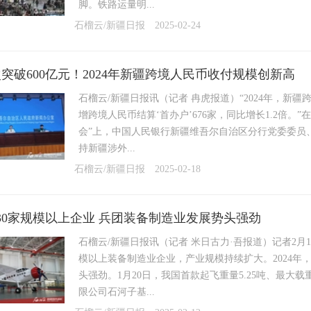
脚。铁路运量明...
石榴云/新疆日报
2025-02-24
突破600亿元！2024年新疆跨境人民币收付规模创新高
石榴云/新疆日报讯（记者 冉虎报道）“2024年，新
增跨境人民币结算‘首办户’676家，同比增长1.2倍。”
会”上，中国人民银行新疆维吾尔自治区分行党委委员
持新疆涉外...
石榴云/新疆日报
2025-02-18
30家规模以上企业 兵团装备制造业发展势头强劲
石榴云/新疆日报讯（记者 米日古力·吾报道）记者2月
模以上装备制造业企业，产业规模持续扩大。2024年，
头强劲。1月20日，我国首款起飞重量5.25吨、最大载
限公司石河子基...