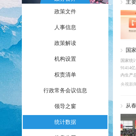
主要
政策文件
人事信息
政策解读
国家
机构设置
国家统计
9141
权责清单
内生产总
央视新
行政常务会议信息
从春
领导之窗
统计数据