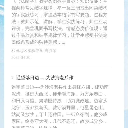
《书法结字》教学案例教学目标：知识技能：掌
握两种常见结字规律，举一反三能找出同类结构
的字实践练习，掌握基本结字书写要领。过程方
法：教师示范、讲解，学生实践练习，师生互动
评价，完善巩固书写技法。情感态度价值观：通
过作品欣赏和结字规律学习，让学生感受书法笔
墨线条形成的独特美感，...
和田地区实验中学 唐胜荣
2023-04-20
遥望落日边 ----为沙海老兵作
遥望落日边----为沙海老兵作出身红六团，建功南
泥湾。挺进大西北，徒步瀚海穿。万方乐奏曲，
和田入诗篇。肃清匪特敌，助力党政建。边塞从
此宁，玉都换新天。驻守漠野里，屯垦昆仑山。
站岗又放牧，守土还种田。一纸命令到，他乡成
家园。终身守大漠，几代不忍迁。故乡成异乡，