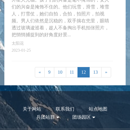
们的兴奋是掩饰不住的。他们玩雪，滑雪，堆雪
人，打雪仗，她们自拍，合拍，拍照片，拍视
频。男人们依然是沉稳的，双手揣在兜里，眼睛
透过玻璃逡巡着，趁人不备掏出手机拍张照片，
把悄悄捕捉到的好角度好景...
太阳花
2023-01-25
«
9
10
11
12
13
»
关于网站
联系我们
站点地图
兵团站群
团场园区