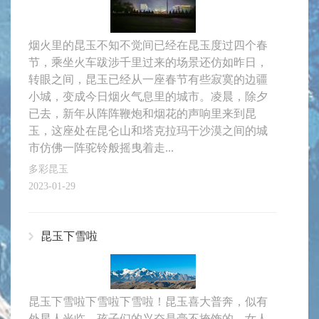
烟火里的昆玉不知不觉间已经在昆玉度过四个春
节，乘坐火车跋涉千里过来的场景还仿如昨日，
转眼之间，昆玉已经从一座春节有些寂寞的边疆
小城，变成今日烟火气息里的城市。凌晨，除夕
已去，新年从阵阵鞭炮和烟花的声响里来到昆
玉，这座处在昆仑山和塔克拉玛干沙漠之间的城
市仿佛一阵驼铃般摇曳着走...
多彩昆玉
2023-01-29
昆玉下雪啦
昆玉下雪啦下雪啦下雪啦！昆玉喜大普奔，似有
外星人光临。孩子们的兴奋是毫不掩饰的，女人