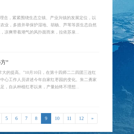
展理念，紧紧围绕生态立镇、产业兴镇的发展定位，以
态农业，多措并举保护湿地、胡杨、芦苇等原生态自然
凉爽带着潮气的风扑面而来，拉依苏泉...
方”
大的提高。”10月10日，在第十四师二二四团三连红
务中心工作人员讲述今年自家红枣园的变化。朱二勇家
足，自从种植红枣以来，产量始终不理想...
5
6
7
8
9
10
11
12
»