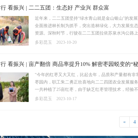
行 看振兴 | 二二五团：生态好 产业兴 群众富
近年来，二二五团坚持“绿水青山就是金山银山”的发
全面推进林长制为抓手，突出造林绿化，大力发展生
资源。深秋时节，行驶在二二五团拉依苏泉水沟公路上，
多彩昆玉
2023-10-20
行 看振兴 | 亩产翻倍 商品率提升10% 解密枣园蜕变的“秘
“今年的红枣又大又红，比起去年，品质和产量都有非常
枣园内，职工朱二勇正欣喜地向二二四团农业发展服
一共种植了25亩红枣，由于缺乏红枣管理技术，经验不
多彩昆玉
2023-10-17
«
4