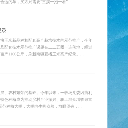
适的羊，买方只需要“三摸一抱一看”...
纪录
加快玉米新品种和配套高产栽培技术的示范推广，今年
种及配套技术示范推广课题在二二五团一连落地，经过
产1160公斤，刷新南疆夏播玉米高产纪录。...
发展、农村繁荣的基础。今年以来，一牧场党委因势利
让特色种植成为推动乡村产业振兴、职工群众增收致富
示范种植大棚，大棚内生机盎然，放眼望去，...