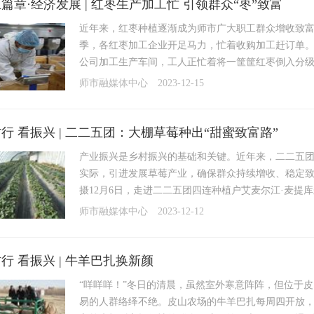
篇章·经济发展 | 红枣生产加工忙 引领群众“枣”致富
近年来，红枣种植逐渐成为师市广大职工群众增收致富
季，各红枣加工企业开足马力，忙着收购加工赶订单。
公司加工生产车间，工人正忙着将一筐筐红枣倒入分级机
师市融媒体中心
2023-12-15
行 看振兴 | 二二五团：大棚草莓种出“甜蜜致富路”
产业振兴是乡村振兴的基础和关键。近年来，二二五
实际，引进发展草莓产业，确保群众持续增收、稳定致
摄12月6日，走进二二五团四连种植户艾麦尔江·麦提库
师市融媒体中心
2023-12-12
行 看振兴 | 牛羊巴扎换新颜
“咩咩咩！”冬日的清晨，虽然室外寒意阵阵，但位于
易的人群络绎不绝。皮山农场的牛羊巴扎每周四开放