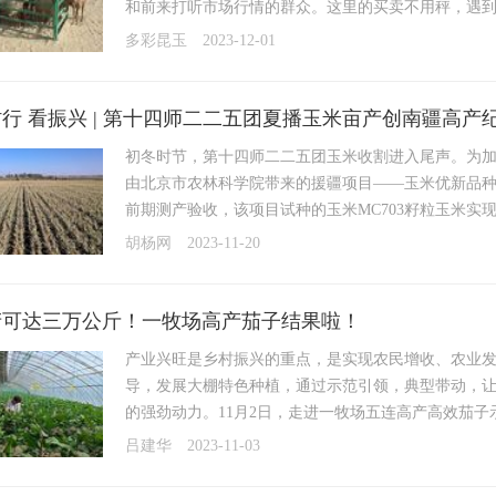
和前来打听市场行情的群众。这里的买卖不用秤，遇到合
多彩昆玉
2023-12-01
行 看振兴 | 第十四师二二五团夏播玉米亩产创南疆高产
初冬时节，第十四师二二五团玉米收割进入尾声。为
由北京市农林科学院带来的援疆项目——玉米优新品
前期测产验收，该项目试种的玉米MC703籽粒玉米实现亩
胡杨网
2023-11-20
产可达三万公斤！一牧场高产茄子结果啦！
产业兴旺是乡村振兴的重点，是实现农民增收、农业
导，发展大棚特色种植，通过示范引领，典型带动，
的强劲动力。11月2日，走进一牧场五连高产高效茄子
吕建华
2023-11-03