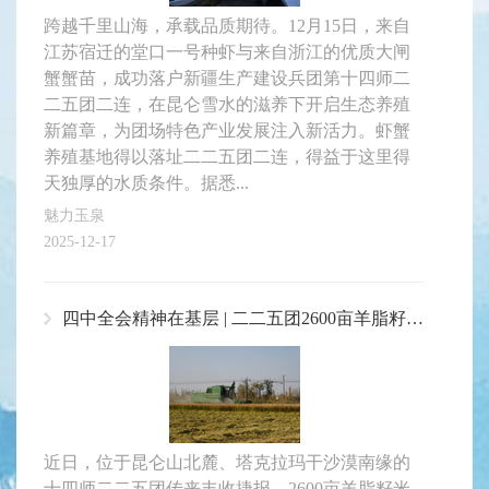
跨越千里山海，承载品质期待。12月15日，来自
江苏宿迁的堂口一号种虾与来自浙江的优质大闸
蟹蟹苗，成功落户新疆生产建设兵团第十四师二
二五团二连，在昆仑雪水的滋养下开启生态养殖
新篇章，为团场特色产业发展注入新活力。虾蟹
养殖基地得以落址二二五团二连，得益于这里得
天独厚的水质条件。据悉...
魅力玉泉
2025-12-17
四中全会精神在基层 | 二二五团2600亩羊脂籽米采收圆满完成 盐碱地收获1300吨 “金稻谷”
近日，位于昆仑山北麓、塔克拉玛干沙漠南缘的
十四师二二五团传来丰收捷报，2600亩羊脂籽米