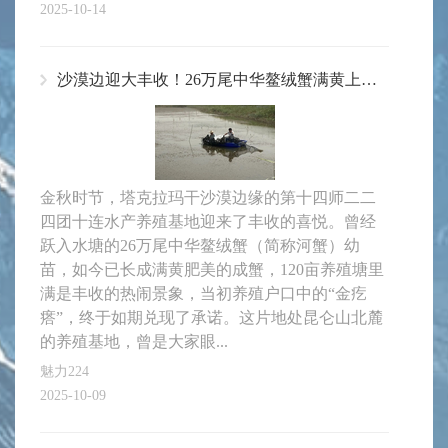
2025-10-14
沙漠边迎大丰收！26万尾中华鳌绒蟹满黄上市，戈壁"金疙瘩"撬动产业新局
金秋时节，塔克拉玛干沙漠边缘的第十四师二二
四团十连水产养殖基地迎来了丰收的喜悦。曾经
跃入水塘的26万尾中华鳌绒蟹（简称河蟹）幼
苗，如今已长成满黄肥美的成蟹，120亩养殖塘里
满是丰收的热闹景象，当初养殖户口中的“金疙
瘩”，终于如期兑现了承诺。这片地处昆仑山北麓
的养殖基地，曾是大家眼...
魅力224
2025-10-09