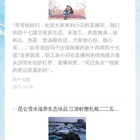
“哥哥姐姐们，欢迎大家来到小召的直播间，我们
的四十七团大枣原生态、未加工、肉质饱满，做
糕点、泡茶、煲汤都合适，大家放心拍、放心
买……”在塔克拉玛干沙漠南缘的第十四师四十七
团7连枣园里，职工佘小召在直播间热情地推介着
从沙漠长出的红枣。直播间里，“买过多次”“他家
的枣品质真的好”...
四十七团
2025-12-30
昆仑雪水滋养生态珍品 江浙虾蟹扎根二二五团拉依苏