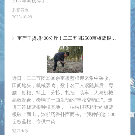
2017年就获得了...
多彩昆玉
2025-10-28
亩产干货超400公斤！二二五团2500亩板蓝根丰收
近日，二二五团2500余亩板蓝根迎来集中采收。
田间地头，机械轰鸣，数十名工人紧随其后，弯
腰、刨根、抖土、分拣、扎捆、装车，人与机械
高效配合，奏响了一曲生动的“丰收交响曲”。走
进三连板蓝根种植基地，一棵棵根茎粗壮的板蓝
根破土而出，浓郁药香扑面而来。“我种的这1500
亩板蓝根，专供中药...
魅力玉泉