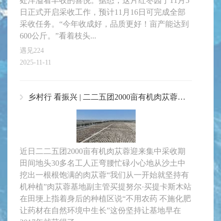
处洋溢着丰收的喜悦。据悉，这片红枣园于11月5
日正式开启采收工作，预计11月16日可完成全部
采收任务。“今年收成好，品质更好！亩产能达到
600公斤。”看着枝头...
遇见224
2025-11-11
乡村行 看振兴 | 二二五团2000亩有机肉苁蓉迎丰收
近日二二五团2000亩有机肉苁蓉迎来集中采收期
田间地头30多名工人正弯腰忙碌小心地从沙土中
挖出一根根饱满的肉苁蓉“我们从一开始就坚持有
机种植”肉苁蓉基地副主管买提努尔·买提卡斯木站
在田埂上指着身后的种植区说“不用农药 不施化肥
让药材在自然环境中生长”这份坚持让基地早在