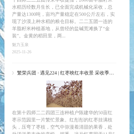
水稻历经数月生长，已全面完成机械化采收，总
产量达1300吨，亩均产量稳定在500公斤左右，实
现了沙漠上种水稻的粮仓目标。二二五团一连的
羊脂籽米种植基地，从曾经的盐碱荒滩换了“金
装”。金黄的稻田里，两...
魅力玉泉
2025-11-26
繁荣兵团 · 遇见224 | 红枣映红丰收景 采收季里话增收
在第十四师二二四团三连种植户陈建华的50亩红
枣示范园里一片繁忙景象。红彤彤的红枣挂满枝
头，压弯了枣枝，空气中弥漫着清甜的果香，处