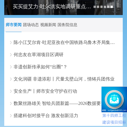
买买提艾力·吐尔洪实地调研重点项目建设工作
师市要闻
团场动态
视频新闻
国务院信息
陈小江艾尔肯·吐尼亚孜在中国铁路乌鲁木齐局集团走访调研
何忠友在草湖项目区调研
非遗创新传承如何“出圈”？
文化润疆 非遗添彩丨尺量戈壁山河，情铸兵团伟业
安全生产丨师市安全守护在行动
数聚丝路雄关 智绘兵团新篇——2026数据要素×”大赛兵团分赛初赛即将鸣锣
搭建科创对接平台 激发创新活力
第十四师工程
建设项目招标