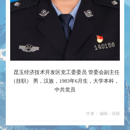
昆玉经济技术开发区党工委委员 管委会副主任
（挂职） 男，汉族，1983年6月生，大学本科，
中共党员
作者： 编辑：张丽