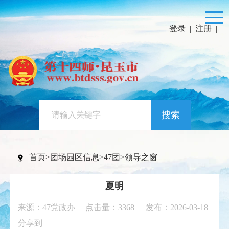
登录
|
注册
|
搜索
首页
>
团场园区信息
>
47团
>
领导之窗
夏明
来源：47党政办 点击量：
3368
发布：2026-03-18
分享到