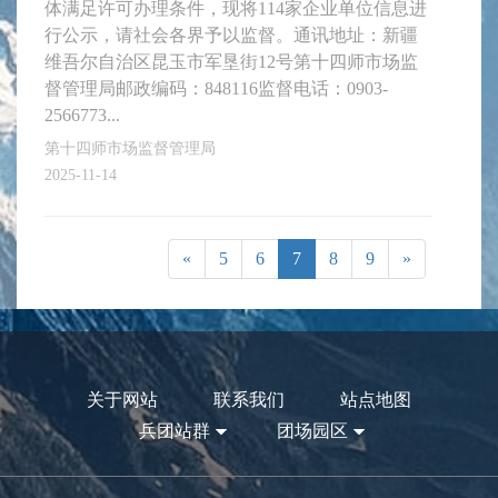
体满足许可办理条件，现将114家企业单位信息进
行公示，请社会各界予以监督。通讯地址：新疆
维吾尔自治区昆玉市军垦街12号第十四师市场监
督管理局邮政编码：848116监督电话：0903-
2566773...
第十四师市场监督管理局
2025-11-14
«
5
6
7
8
9
»
关于网站
联系我们
站点地图
兵团站群
团场园区