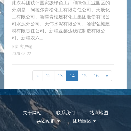
此次兵团获评国家级绿色工厂和绿色工业园区的
分别是：阿拉尔青松化工有限责任公司、天辰化
工有限公司、新疆青松建材化工集团股份有限公
司水泥分公司、天伟水泥有限公司、哈密弘毅建
材有限责任公司、新疆亚鑫达线缆制造有限公
司、新疆农六...
团炬客户端
2026-03-22
«
12
13
14
15
16
»
关于网站
联系我们
站点地图
兵团站群
团场园区