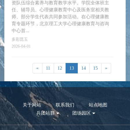
资队伍综合素养与教育教学水平。学院全体班主
任、辅导员、心理健康教育中心及医务室相关教
师、部分学生代表共同参加活动。在心理健康教
育专题环节，北京理工大学心理健康教育与咨询
中心首...
多彩昆玉
2026-04-01
«
11
12
13
14
15
»
关于网站
联系我们
站点地图
兵团站群
团场园区