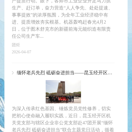
产提质行动。眼下，各师市工业企业开足马力抓
生产、赶订单，奋力营造“人人争先、处处提速、
事事提效”的浓厚氛围，为全年工业经济稳中有
进、提质增效夯实根基。机器轰鸣赶春光4月2
日，位于图木舒克市的新疆前海元能织造有限责
任公司生产车...
团炬
2026-04-07
缅怀老兵先烈 砥砺奋进担当——昆玉经开区联合主题党日活动走进47团
为深入传承红色基因、锤炼党员党性修养，切实
把初心使命融入履职实践，近日，昆玉经开区机
关党支部与辖区企业非公党支部赴47团开展“缅怀
老兵先烈 砥砺奋进担当”联合主题党日活动，循着