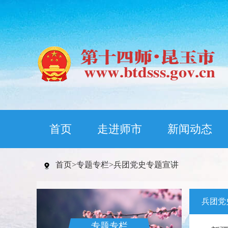
首页
走进师市
新闻动态
首页
>
专题专栏
>
兵团党史专题宣讲
兵团党
专题专栏