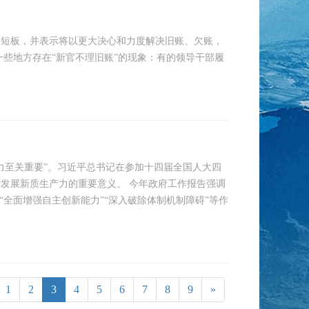
晒短板，并表示将以更大决心和力度解决旧账、欠账，
些地方存在“新官不理旧账”的现象：有的领导干部履
力至关重要”。习近平总书记在参加十四届全国人大四
发展新质生产力的重要意义。 今年政府工作报告强调
“全面增强自主创新能力”“深入破除体制机制障碍”等作
1
2
3
4
5
6
7
8
9
»