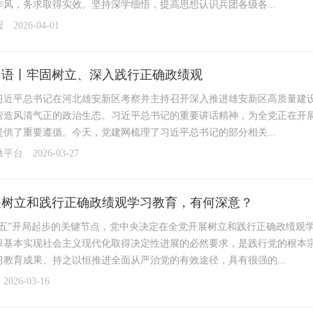
作风，务求取得实效。坚持深学细悟，提高思想认识兵团各级各...
报
2026-04-01
习语丨牢固树立、深入践行正确政绩观
习近平总书记在河北雄安新区考察并主持召开深入推进雄安新区高质量建
营造风清气正的政治生态。习近平总书记的重要讲话精神，为全党正在开
提供了重要遵循。今天，党建网梳理了习近平总书记的部分相关...
微平台
2026-03-27
展树立和践行正确政绩观学习教育，有何深意？
五五”开局起步的关键节点，党中央决定在全党开展树立和践行正确政绩观
保基本实现社会主义现代化取得决定性进展的必然要求，是践行党的根本
习教育成果、持之以恒推进全面从严治党的有效途径，具有很强的...
2026-03-16