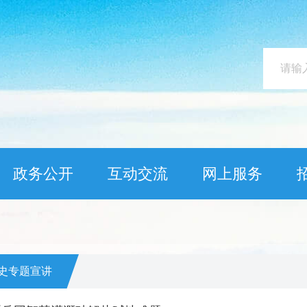
政务公开
互动交流
网上服务
史专题宣讲