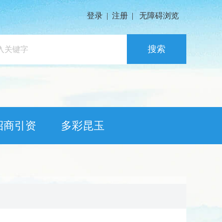
登录
|
注册
|
无障碍浏览
搜索
招商引资
多彩昆玉