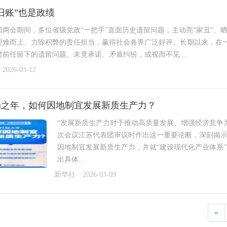
旧账”也是政绩
国两会期间，多位省级党政“一把手”直面历史遗留问题，主动亮“家丑”、
迎难而上、力除积弊的责任担当，赢得社会各界广泛好评。长期以来，在一
对前任留下的遗留问题、未竟承诺、矛盾纠纷，或视而不见...
2026-03-12
局之年，如何因地制宜发展新质生产力？
“发展新质生产力对于推动高质量发展、增强经济竞争
次会议江苏代表团审议时作出这一重要论断，深刻揭示
因地制宜发展新质生产力，并就“建设现代化产业体系”
出具体...
新华社
2026-03-09
«