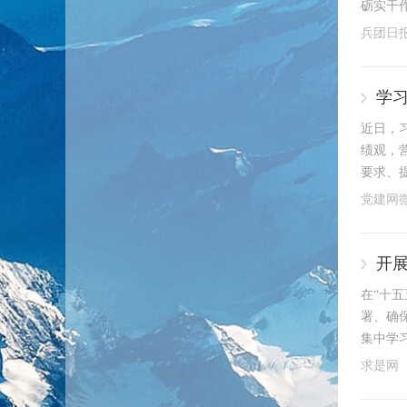
砺实干
兵团日
学
近日，
绩观，
要求、
党建网
开
在“十
署、确
集中学
求是网