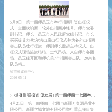
5月9日，第十四师昆玉市举行招商引资出征仪
式，全面吹响新一轮外出招商冲锋号。师市党委
副书记、师长，昆玉市人民政府党组书记、市长
买买提艾力·吐尔洪出席出征仪式并为各外出招商
突击队员壮行授旗，师副师长殷超主持仪式。出
征仪式现场旌旗猎猎、士气昂扬。来自师市各团
场、昆玉经开区和师机关7个招商突击队、20余名
队员精...
师市融媒体中心
2026-05-11
抓项目 强投资 促发展 | 第十四师四十七团举行重点项目签约仪式 总投资3500万元
4月21日，第十四师四十七团与新疆万奥源果业有
限公司、新疆丝域文旅有限公司举行重点项目集