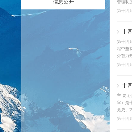
信息公开
管理制
第十四
十
第十四
程中坚
外智力规
第十四
十
主 要
室）是
党史、
第十四