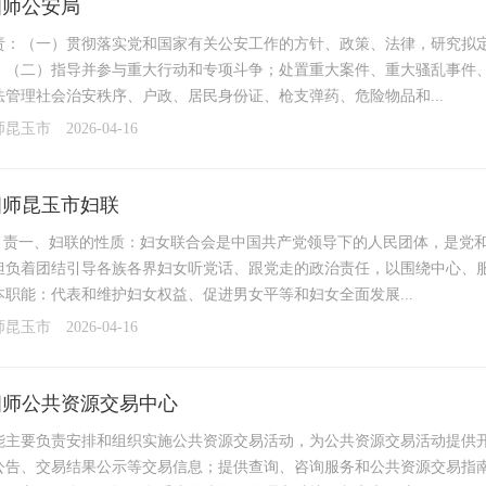
四师公安局
责：（一）贯彻落实党和国家有关公安工作的方针、政策、法律，研究拟
；（二）指导并参与重大行动和专项斗争；处置重大案件、重大骚乱事件
法管理社会治安秩序、户政、居民身份证、枪支弹药、危险物品和...
师昆玉市
2026-04-16
四师昆玉市妇联
 职 责一、妇联的性质：妇女联合会是中国共产党领导下的人民团体，是
担负着团结引导各族各界妇女听党话、跟党走的政治责任，以围绕中心、
本职能：代表和维护妇女权益、促进男女平等和妇女全面发展...
师昆玉市
2026-04-16
四师公共资源交易中心
能主要负责安排和组织实施公共资源交易活动，为公共资源交易活动提供
公告、交易结果公示等交易信息；提供查询、咨询服务和公共资源交易指