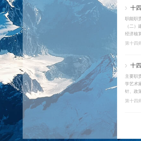
十
职能职
（二）
经济核
第十四
十
主要职
学艺术
针、政
第十四