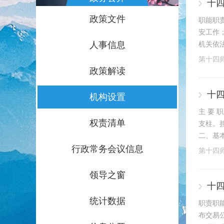
十
政策文件
职能职
安工作
人事信息
机关依
第十四
政策解读
十
机构设置
主 要
权责清单
支柱。
二、基
行政常务会议信息
第十四
领导之窗
十
统计数据
职责职
布交易