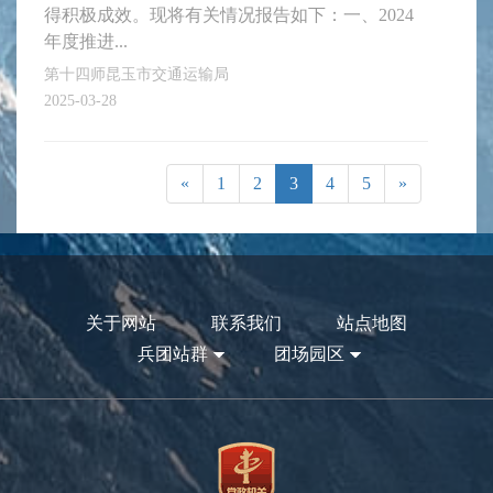
得积极成效。现将有关情况报告如下：一、2024
年度推进...
第十四师昆玉市交通运输局
2025-03-28
«
1
2
3
4
5
»
关于网站
联系我们
站点地图
兵团站群
团场园区