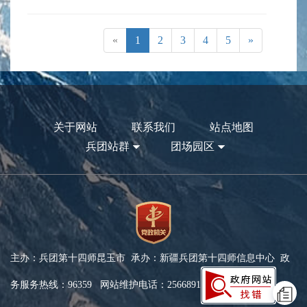
«
1
2
3
4
5
»
关于网站
联系我们
站点地图
兵团站群
团场园区
主办：兵团第十四师昆玉市 承办：新疆兵团第十四师信息中心 政
务服务热线：96359 网站维护电话：2566891