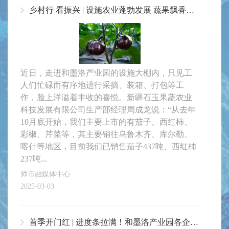
乡村行 看振兴 | 设施农业蓬勃发展 蔬果飘香戈壁荒滩
近日，走进和墨洛产业园的设施大棚内，只见工
人们忙碌而有序地进行采摘、装箱、打包等工
作，脸上洋溢着丰收的喜悦。新疆石玉果蔬农业
科技发展有限公司生产部经理周成龙说：“从去年
10月底开始，我们主要上市的有茄子、西红柿、
彩椒、芹菜等，其主要销往乌鲁木齐、库尔勒、
喀什等地区，目前我们已销售茄子437吨、西红柿
237吨...
师市融媒体中心
2025-03-03
首季开门红 | 进度条拉满！和墨洛产业园各企业火热开干