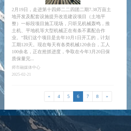
2月19日，走进第十四师二二四团二期7.38万亩土
地开发及配套设施提升改造建设项目（土地平
整）一标段项目施工现场，只听见机械轰鸣，推
土机、平地机等大型机械正在有条不紊配合作
业。“我们这个项目是去年10月1日开工的，计划
工期120天。现在每天有各类机械120余台，工人
100余名，正在抢抓进度，争取在今年3月20日保
质保量完...
师市融媒体中心
2025-02-21
«
4
5
6
7
8
»