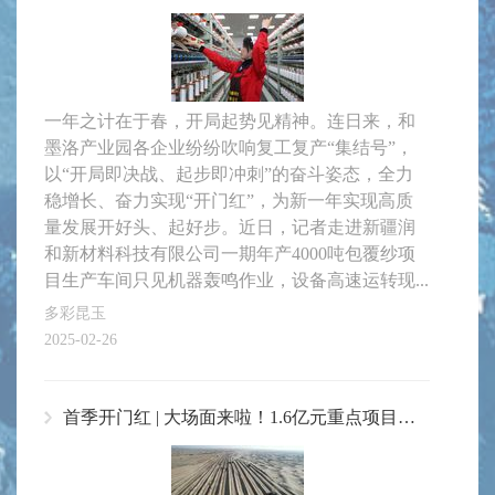
一年之计在于春，开局起势见精神。连日来，和
墨洛产业园各企业纷纷吹响复工复产“集结号”，
以“开局即决战、起步即冲刺”的奋斗姿态，全力
稳增长、奋力实现“开门红”，为新一年实现高质
量发展开好头、起好步。近日，记者走进新疆润
和新材料科技有限公司一期年产4000吨包覆纱项
目生产车间只见机器轰鸣作业，设备高速运转现...
多彩昆玉
2025-02-26
首季开门红 | 大场面来啦！1.6亿元重点项目开启复工复产“加速模式”