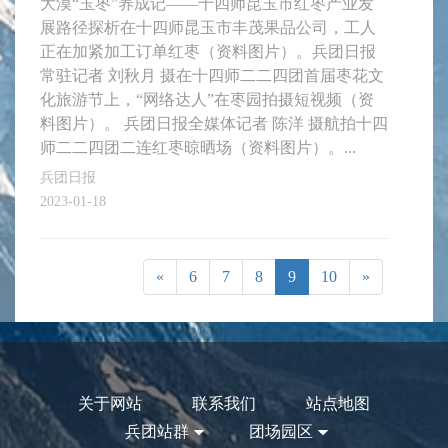
大漠“玉枣”养成记——十四师昆玉市红枣产业发
展路径探析在十四师昆玉市丰茂果品公司，工人
正在加紧加工订单红枣（资料图片）。兵团日报
常驻记者 刘秋月 摄在十四师二二四团首届枣花文
化旅游节上，“网络达人”在枣园拍摄短视频（资
料图片）。 兵团日报全媒体记者 陈洋 摄航拍十四
师二二四团二连红枣晾晒场（资料图片）。...
兵团日报
2023-01-18
«
6
7
8
9
10
»
关于网站
联系我们
站点地图
兵团站群
团场园区