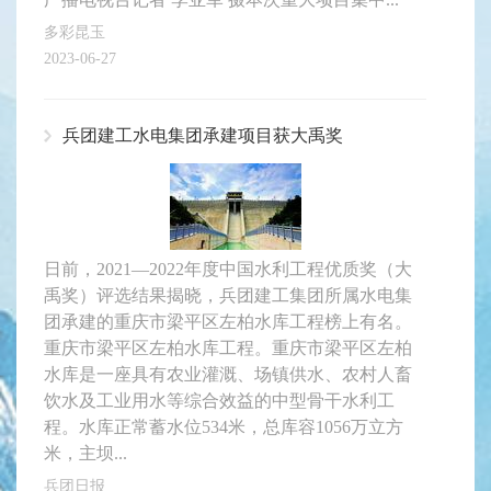
​多彩昆玉
2023-06-27
兵团建工水电集团承建项目获大禹奖
日前，2021—2022年度中国水利工程优质奖（大
禹奖）评选结果揭晓，兵团建工集团所属水电集
团承建的重庆市梁平区左柏水库工程榜上有名。
重庆市梁平区左柏水库工程。重庆市梁平区左柏
水库是一座具有农业灌溉、场镇供水、农村人畜
饮水及工业用水等综合效益的中型骨干水利工
程。水库正常蓄水位534米，总库容1056万立方
米，主坝...
​兵团日报