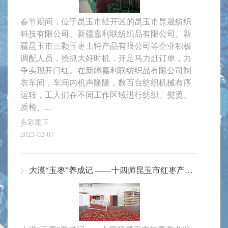
春节期间，位于昆玉市经开区的昆玉市昆晟纺织
科技有限公司、新疆嘉利联纺织品有限公司、新
疆昆玉市三颗玉枣土特产品有限公司等企业积极
调配人员，抢抓大好时机，开足马力赶订单，力
争实现开门红。在新疆嘉利联纺织品有限公司制
衣车间，车间内机声隆隆，数百台纺织机械有序
运转，工人们在不同工作区域进行纺织、熨烫、
质检、...
多彩昆玉
2023-02-07
大漠“玉枣”养成记 ——十四师昆玉市红枣产业发展路径探析