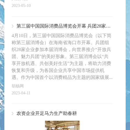
2023-05-10
第三届中国国际消费品博览会开幕 兵团28家企业参展参会
4月10日，第三届中国国际消费品博览会（以下简
称第三届消博会）在海南省海口市开幕。兵团组
织28家企业参加本届消博会，向世界推介“开放兵
团、魅力兵团”的美好形象。第三届消博会以“共
享开放机遇、共创美好生活”为主题，将助力消费
恢复和升级，为各国企业共享中国市场提供机
遇。作为中国首个以消费精品为主题的国家级展...
胡杨网
2023-04-11
农资企业开足马力生产助春耕