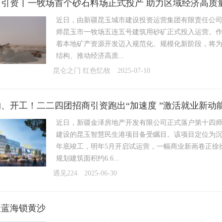
商引资丨一牧场首个砂石料场正式投产 助力区域经济高质
近日，由新疆昆玉城市建设投资运营集团有限责任公
师昆玉市一牧场五连五号建筑用砂矿正式投入运营。
着本地矿产资源开发迈入规范化、规模化新阶段，将
结构、推动经济高质...
昆仑之门 红色忆牧
2025-07-10
、开工！二二四团招商引资跑出“加速度 ”激活就业新动
近日，新疆金泽房地产开发有限公司正式落户第十四
建设的昆玉智慧民生港项目备受瞩目。该项目定位为沉
年底竣工，明年5月开启试运营，一幅商业新画卷正徐
规划建筑面积约6.6...
遇见224
2025-06-30
伏蓝海锁黄沙