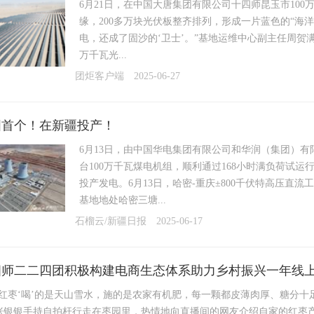
6月21日，在中国大唐集团有限公司十四师昆玉市10
缘，200多万块光伏板整齐排列，形成一片蓝色的“海
电，还成了固沙的‘卫士’。”基地运维中心副主任周贺
万千瓦光...
团炬客户端
2025-06-27
国首个！在新疆投产！
6月13日，由中国华电集团有限公司和华润（集团）
台100万千瓦煤电机组，顺利通过168小时满负荷试运
投产发电。6月13日，哈密-重庆±800千伏特高压直
基地地处哈密三塘...
石榴云/新疆日报
2025-06-17
四师二二四团积极构建电商生态体系助力乡村振兴一年线上销
的红枣‘喝’的是天山雪水，施的是农家有机肥，每一颗都皮薄肉厚、糖分十足
张银银手持自拍杆行走在枣园里，热情地向直播间的网友介绍自家的红枣产