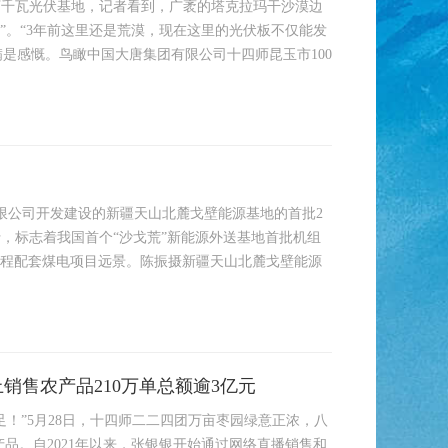
0万千瓦光伏基地，记者看到，广袤的塔克拉玛干沙漠边
洋”。“3年前这里还是荒漠，现在这里的光伏板不仅能发
满是感慨。鸟瞰中国大唐集团有限公司十四师昆玉市100
有限公司开发建设的新疆天山北麓戈壁能源基地的首批2
行，标志着我国首个“沙戈荒”新能源外送基地首批机组
流工程配套煤电项目远景。陈振摄新疆天山北麓戈壁能源
售农产品210万单总额逾3亿元
！”5月28日，十四师二二四团万亩枣园绿意正浓，八
品。自2021年以来，张银银开始通过网络直播销售和