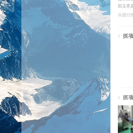
田玉枣及
兵团日
抓项
抓项