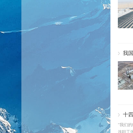
我
十
“我们
连职工