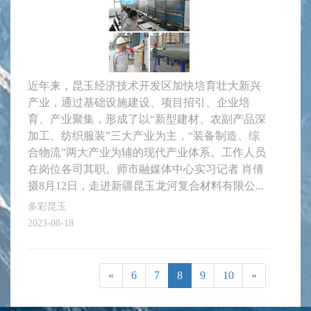
近年来，昆玉经济技术开发区加快培育壮大新兴
产业，通过基础设施建设、项目招引、企业培
育、产业聚集，形成了以“新型建材、农副产品深
加工、纺织服装”三大产业为主，“装备制造、综
合物流”两大产业为辅的现代产业体系。工作人员
在岗位各司其职。师市融媒体中心实习记者 肖倩
摄8月12日，走进新疆昆玉龙河复合材料有限公...
多彩昆玉
2023-08-18
«
6
7
8
9
10
»