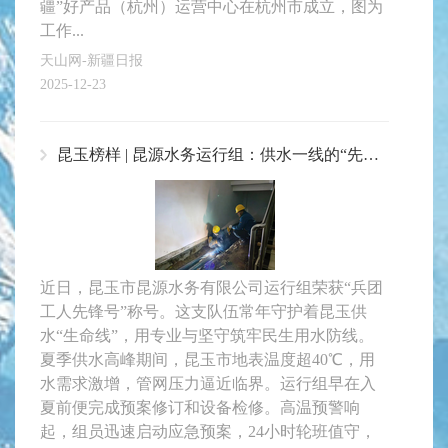
疆”好产品（杭州）运营中心在杭州市成立，图为
工作...
天山网-新疆日报
2025-12-23
昆玉榜样 | 昆源水务运行组：供水一线的“先锋号”
近日，昆玉市昆源水务有限公司运行组荣获“兵团
工人先锋号”称号。这支队伍常年守护着昆玉供
水“生命线”，用专业与坚守筑牢民生用水防线。
夏季供水高峰期间，昆玉市地表温度超40℃，用
水需求激增，管网压力逼近临界。运行组早在入
夏前便完成预案修订和设备检修。高温预警响
起，组员迅速启动应急预案，24小时轮班值守，