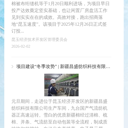
棉被布绗缝机等于1月20日顺利进场，为项目早日
投产达效奠定坚实基础，也让闲置厂房盘活工作
见到实实在在的成效。高效对接，跑出招商落
地“昆玉速度”。该项目于2025年12月26日正式签
订投...
昆玉经济技术开发区管理委员会
2026-02-02
项目建设“冬季攻势” | 新疆昌盛纺织科技有限公司开足马力冲刺新年“开门红”
元旦期间，走进位于昆玉经济开发区的新疆昌盛
纺织科技有限公司生产车间，九台国产气流纺机
器正高速运转。雪白的优质新疆棉经过清棉、梳
棉、并条、气流纺至自动包装等全流程，制成质