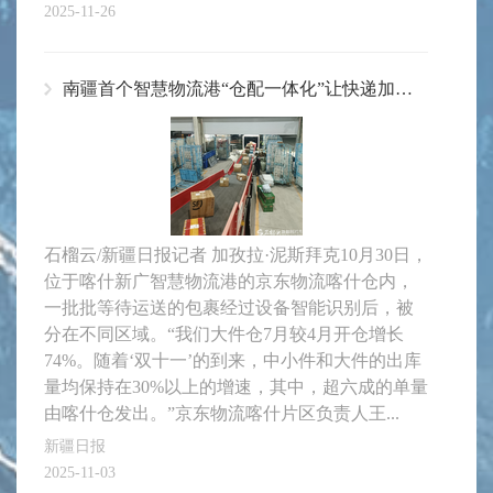
2025-11-26
南疆首个智慧物流港“仓配一体化”让快递加速达
石榴云/新疆日报记者 加孜拉·泥斯拜克10月30日，
位于喀什新广智慧物流港的京东物流喀什仓内，
一批批等待运送的包裹经过设备智能识别后，被
分在不同区域。“我们大件仓7月较4月开仓增长
74%。随着‘双十一’的到来，中小件和大件的出库
量均保持在30%以上的增速，其中，超六成的单量
由喀什仓发出。”京东物流喀什片区负责人王...
新疆日报
2025-11-03