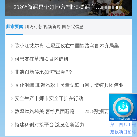
2026“新疆是个好地方”非遗援疆主题展示活动呈现共创成果
师市要闻
团场动态
视频新闻
国务院信息
陈小江艾尔肯·吐尼亚孜在中国铁路乌鲁木齐局集团走访调研
何忠友在草湖项目区调研
非遗创新传承如何“出圈”？
文化润疆 非遗添彩丨尺量戈壁山河，情铸兵团伟业
安全生产丨师市安全守护在行动
数聚丝路雄关 智绘兵团新篇——2026数据要素×”大赛兵团分赛初赛即将鸣锣
搭建科创对接平台 激发创新活力
第十四师工程
建设项目招标