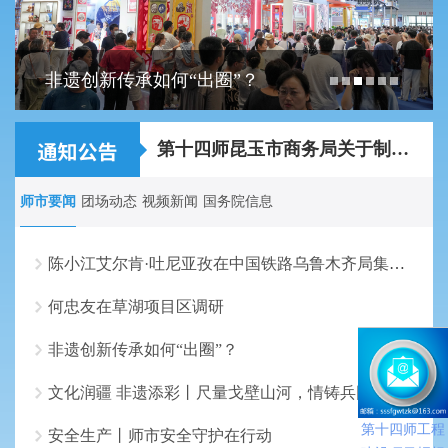
非遗创新传承如何“出圈”？
关于2026年第十四师昆玉市事业单位面向师市...
第十四师昆玉市商务局关于制作农特产品宣传...
师市要闻
团场动态
视频新闻
国务院信息
陈小江艾尔肯·吐尼亚孜在中国铁路乌鲁木齐局集团走访调研
何忠友在草湖项目区调研
非遗创新传承如何“出圈”？
文化润疆 非遗添彩丨尺量戈壁山河，情铸兵团伟业
第十四师工程
安全生产丨师市安全守护在行动